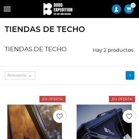
0

TIENDAS DE TECHO
TIENDAS DE TECHO
Hay 2 productos.
Relevancia
1

¡EN OFERTA!
¡EN OFERTA!
favorite_border
favorite_border